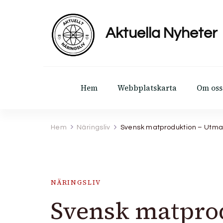
Aktuella Nyheter
Hem
Webbplatskarta
Om oss
Hem
Näringsliv
Svensk matproduktion – Utman
NÄRINGSLIV
Svensk matpro