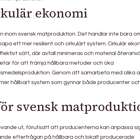
rkulär ekonomi
den inom svensk matproduktion. Det handlar inte bara o
pa ett mer resilient och cirkulärt system. Cirkulär eko
fektivt sätt, där avfall minimeras och material återanv
etar för att främja hållbara metoder och öka
ivsmedelsproduktion. Genom att samarbeta med olika a
 mer hållbart system som gynnar både producenter oc
för svensk matprodukti
vande ut, förutsatt att producenterna kan anpassa sig 
nde efterfrågan på hållbara och lokalt producerade