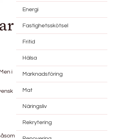
Energi
ar
Fastighetsskötsel
Fritid
Hälsa
Men i
Marknadsföring
Mat
svensk
Näringsliv
Rekrytering
 såsom
Renovering