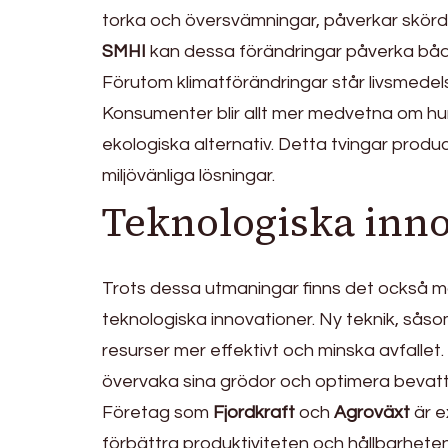
torka och översvämningar, påverkar skördar
SMHI
kan dessa förändringar påverka både 
Förutom klimatförändringar står livsmedel
Konsumenter blir allt mer medvetna om hu
ekologiska alternativ. Detta tvingar prod
miljövänliga lösningar.
Teknologiska inn
Trots dessa utmaningar finns det också 
teknologiska innovationer. Ny teknik, såso
resurser mer effektivt och minska avfall
övervaka sina grödor och optimera bevatt
Företag som
Fjordkraft
och
Agroväxt
är e
förbättra produktiviteten och hållbarheten