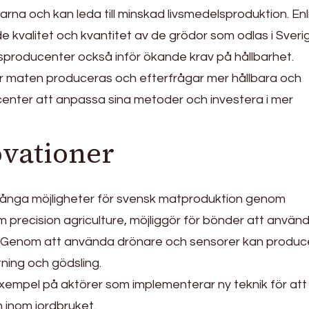
na och kan leda till minskad livsmedelsproduktion. Enl
kvalitet och kvantitet av de grödor som odlas i Sveri
sproducenter också inför ökande krav på hållbarhet.
r maten produceras och efterfrågar mer hållbara och
ucenter att anpassa sina metoder och investera i mer
ovationer
många möjligheter för svensk matproduktion genom
m precision agriculture, möjliggör för bönder att använ
et. Genom att använda drönare och sensorer kan produc
ning och gödsling.
xempel på aktörer som implementerar ny teknik för att
 inom jordbruket.