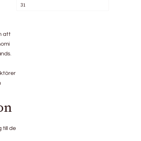
31
m att
nomi
änds.
ktörer
h
on
till de