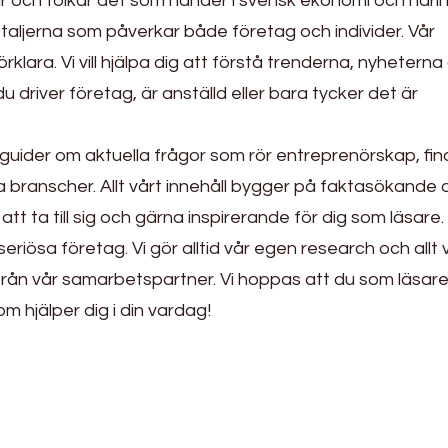
lar och tolkar det som händer i svensk ekonomi och närin
etaljerna som påverkar både företag och individer. Vår
örklara. Vi vill hjälpa dig att förstå trenderna, nyheterna
u driver företag, är anställd eller bara tycker det är
guider om aktuella frågor som rör entreprenörskap, fin
a branscher. Allt vårt innehåll bygger på faktasökande 
att ta till sig och gärna inspirerande för dig som läsare.
eriösa företag. Vi gör alltid vår egen research och allt 
 från vår samarbetspartner. Vi hoppas att du som läsar
m hjälper dig i din vardag!