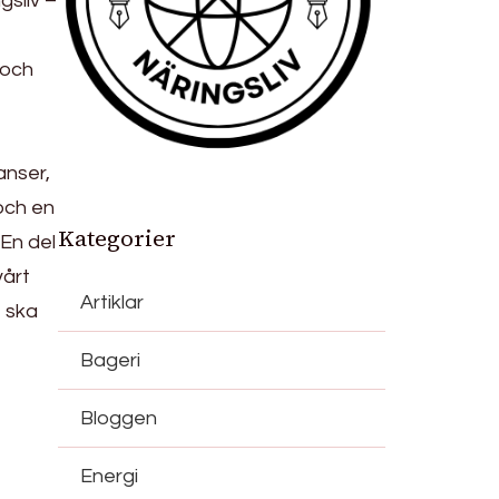
gsliv –
 och
anser,
och en
Kategorier
 En del
vårt
Artiklar
e ska
Bageri
Bloggen
Energi