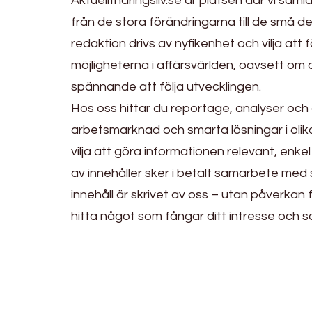
Aktuelltnaringsliv.se är platsen där vi sam
från de stora förändringarna till de små d
redaktion drivs av nyfikenhet och vilja att f
möjligheterna i affärsvärlden, oavsett om d
spännande att följa utvecklingen.
Hos oss hittar du reportage, analyser och 
arbetsmarknad och smarta lösningar i olik
vilja att göra informationen relevant, enkel 
av innehåller sker i betalt samarbete med s
innehåll är skrivet av oss – utan påverkan
hitta något som fångar ditt intresse och so