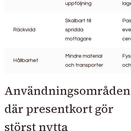
uppföljning
lag
Skalbart till
Pas
Räckvidd
spridda
eve
mottagare
cer
Mindre material
Fys
Hållbarhet
och transporter
och
Användningsområden
där presentkort gör
störst nytta