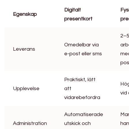
Digitalt
Fys
Egenskap
presentkort
pre
2–
Omedelbar via
arb
Leverans
e-post eller sms
me
pos
Praktiskt, lätt
Hög
Upplevelse
att
vid
vidarebefordra
Automatiserade
Man
Administration
utskick och
han