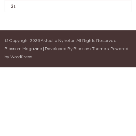
31
© Copyright 2026
Aktuella Nyheter
. All Rights Reserved.
Blossom Magazine | Developed By
Blossom Themes
.
Powered
by
WordPress
.