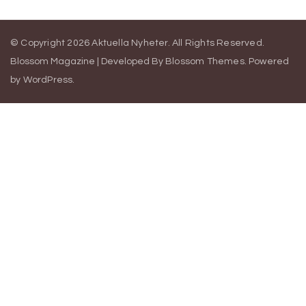
© Copyright 2026
Aktuella Nyheter
. All Rights Reserved.
Blossom Magazine | Developed By
Blossom Themes
.
Powered
by
WordPress
.