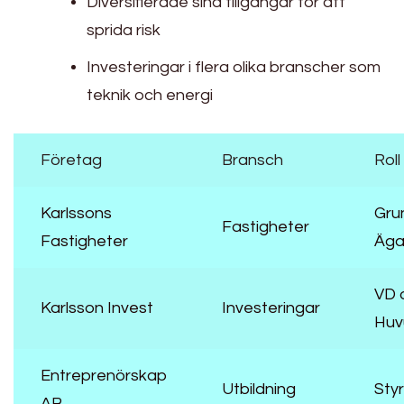
Diversifierade sina tillgångar för att
sprida risk
Investeringar i flera olika branscher som
teknik och energi
Företag
Bransch
Roll
Karlssons
Gru
Fastigheter
Fastigheter
Äga
VD 
Karlsson Invest
Investeringar
Huv
Entreprenörskap
Utbildning
Sty
AB