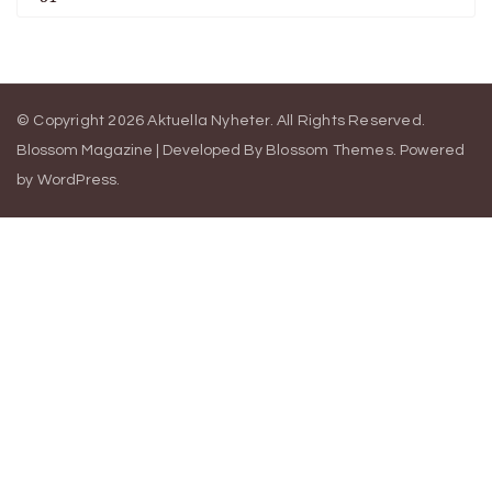
© Copyright 2026
Aktuella Nyheter
. All Rights Reserved.
Blossom Magazine | Developed By
Blossom Themes
.
Powered
by
WordPress
.